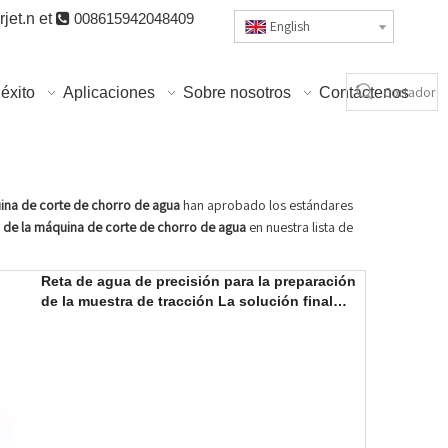
jet.n
et

008615942048409
English
éxito
Aplicaciones
Sobre nosotros
Contáctenos
ina de corte de chorro de agua
han aprobado los estándares
 de la máquina de corte de chorro de agua
en nuestra lista de
Reta de agua de precisión para la preparación
de la muestra de tracción La solución final
para la preparación precisa de la muestra de
prueba de tracción.