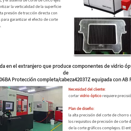
, y el sistema de corte de cinco ejes
zar la verticalidad de la superficie
ta presión de tracción directa con
 para garantizar el efecto de corte
.
da en el extranjero que produce componentes de vidrio óp
de
6BA Protección completa/cabeza42037Z equipada con AB F
Necesidad del cliente:
cortar
vidrio óptico
requiere precisi
Plan de diseño:
la alta precisión del corte de chorro 
los requisitos de precisión de corte
de la corte gráficos complejos. El e