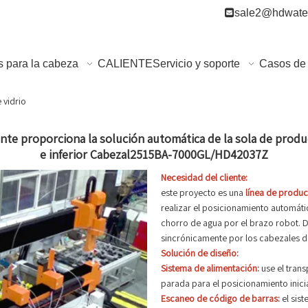

sale2@hdwater
s para la cabeza
CALIENTE
Servicio y soporte
Casos de 
 vidrio
e proporciona la solución automática de la sola de produc
e inferior Cabezal2515BA-7000GL/HD42037Z
Necesidad del cliente:
este proyecto es una
línea de produ
realizar el posicionamiento automátic
chorro de agua por el brazo robot. 
sincrónicamente por los cabezales de
Solución de diseño:
Sistema de alimentación:
use el trans
parada para el posicionamiento inicia
Escaneo de código de barras:
el sis