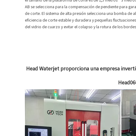
el tamaño de la plataforma de corte es de 1,5 metros * 3 metros
AB se selecciona para la compensación de pendiente para garanti
de corte. El sistema de alta presión selecciona una bomba de al
eficiencia de corte estable y duradera y pequeñas fluctuaciones
del vidrio de cuarzo y evitar el colapso y la rotura de los bordes
Head Waterjet proporciona una empresa inverti
Head060