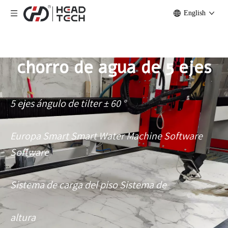
English
Máquina de corte de
chorro de agua de 5 ejes
5 ejes ángulo de tilter ± 60 °
Europa Smart Smart Water Machine Software
Software
Sistema de carga del piso Sistema de
altura