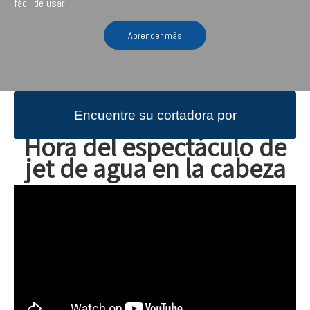
fácil de usar.
Aprender más
Encuentre su cortadora por
Hora del espectáculo de
jet de agua en la cabeza
chorro de agua a la venta