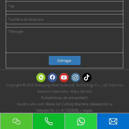
Entregar
Copyright © 2018 Shenyang Head Science & Technology Co., Ltd Todos los
derechos reservados. Mapa del sitio
t
Estadísticas de privacidad
Nuestro sitio web:
WaterJet Cutting Machine
hdwaterJet.ru
水刀切割机 с
hdwaterJet.cn
regalo
Contáctenos