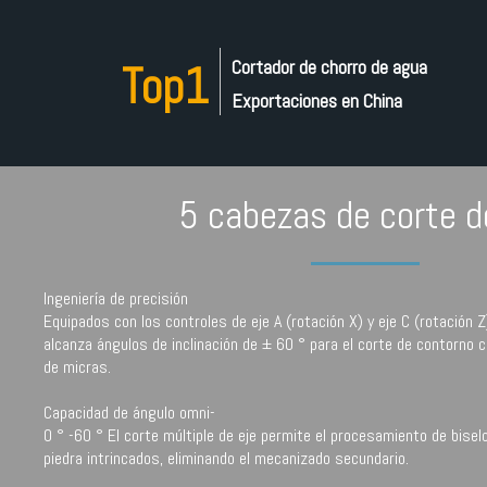
Cortador de chorro de agua
Top1
Exportaciones en China
5 cabezas de corte d
Ingeniería de precisión
Equipados con los controles de eje A (rotación X) y eje C (rotación 
alcanza ángulos de inclinación de ± 60 ° para el corte de contorno c
de micras.
Capacidad de ángulo omni-
0 ° -60 ° El corte múltiple de eje permite el procesamiento de bise
piedra intrincados, eliminando el mecanizado secundario.