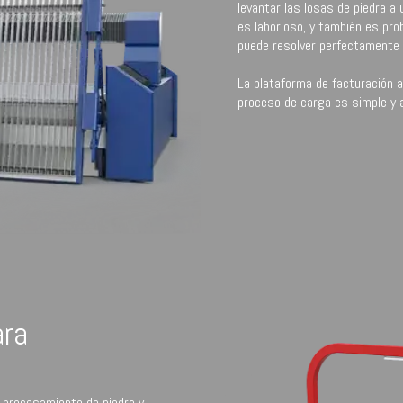
levantar las losas de piedra a
es laborioso, y también es pro
puede resolver perfectamente
La plataforma de facturación 
proceso de carga es simple y a
ara
 procesamiento de piedra y