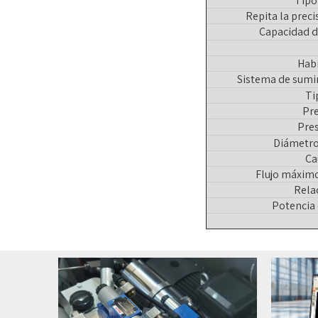
Tipo
Repita la prec
Capacidad d
Habi
Sistema de sumi
Ti
Pr
Pres
Diámetro
Ca
Flujo máximo
Rela
Potencia 