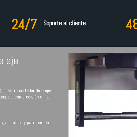
24/7
4
Soporte al cliente
e eje
Z), nuestro cortador de 5 ejes
omplejo con precisión a nivel
los, chamfers y patrones de