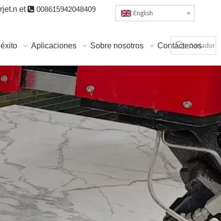
jet.n
et

008615942048409
English
éxito
Aplicaciones
Sobre nosotros
Contáctenos