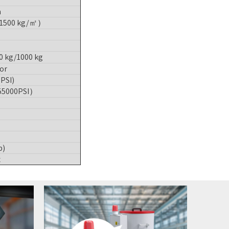
m
 1500 kg/㎡）
0 kg/1000 kg
dor
PSI)
55000PSI）
p)
z