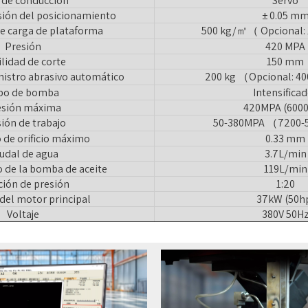
 de conducción
Servo
isión del posicionamiento
± 0.05 m
e carga de plataforma
500 kg/㎡（ Opcional:
Presión
420 MPA
lidad de corte
150 mm
nistro abrasivo automático
200 kg （Opcional: 40
po de bomba
Intensifica
esión máxima
420MPA (6000
ión de trabajo
50-380MPA （7200-
 de orificio máximo
0.33 mm
udal de agua
3.7L/min
 de la bomba de aceite
119L/min
ción de presión
1:20
del motor principal
37kW (50h
Voltaje
380V 50H