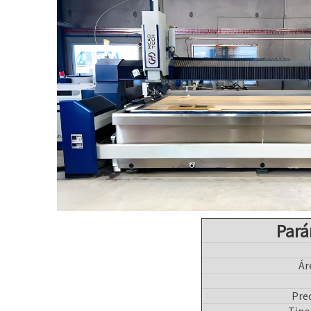
Pará
Ár
Prec