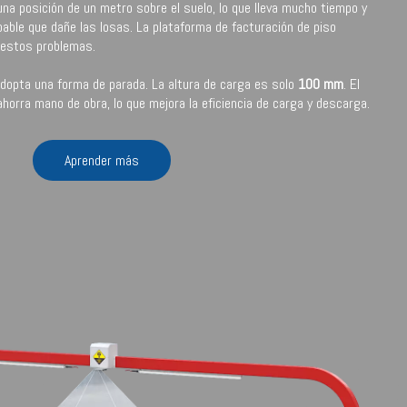
 una posición de un metro sobre el suelo, lo que lleva mucho tiempo y
bable que dañe las losas. La plataforma de facturación de piso
 estos problemas.
adopta una forma de parada. La altura de carga es solo
100 mm
. El
horra mano de obra, lo que mejora la eficiencia de carga y descarga.
Aprender más