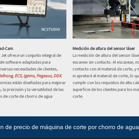
Cad-Cam
Medición de altura del sensor láser
Jet ofrece un conjunto integral de
La medición de altura del sensor lás
 de software adaptadas para
escaneo sin contacto. Al escanear, n
diversas necesidades de clientes,
contacto con el material de corte, y 
eihong, ECS, Igems, Pegasus, DDX.
ni apretará el material de corte, lo 
aformas están diseñadas para mejorar
cumplir con los requisitos de alta cal
a, la precisión y la versatilidad de las
superficie de los clientes para los ma
s de corte de chorro de agua
corte.
ón de precio de máquina de corte por chorro de agua