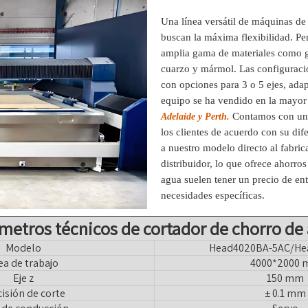
Una línea versátil de máquinas de
buscan la máxima flexibilidad. Pe
amplia gama de materiales como gr
cuarzo y mármol. Las configuracio
con opciones para 3 o 5 ejes, adap
equipo se ha vendido en la mayor
Contamos con un 
Adelaide y Perth.
los clientes de acuerdo con su dif
a nuestro modelo directo al fabri
distribuidor, lo que ofrece ahorro
agua suelen tener un precio de en
necesidades específicas.
metros técnicos de cortador de chorro de
Modelo
Head4020BA-5AC/He
ea de trabajo
4000*2000
Eje z
150 mm
isión de corte
± 0.1 mm