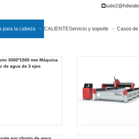

sale2@hdwater
s para la cabeza
CALIENTE
Servicio y soporte
Casos de 
cto 3000*1500 mm Máquina
o de agua de 3 ejes
orte por chorro de agua