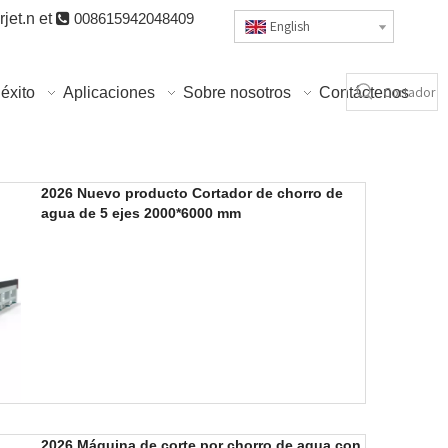
jet.n
et

008615942048409
English
éxito
Aplicaciones
Sobre nosotros
Contáctenos
2026 Nuevo producto Cortador de chorro de
agua de 5 ejes 2000*6000 mm
2026 Máquina de corte por chorro de agua con