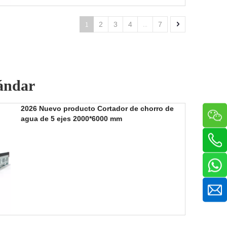
1
...
2
3
4
7
tándar
2026 Nuevo producto Cortador de chorro de
agua de 5 ejes 2000*6000 mm