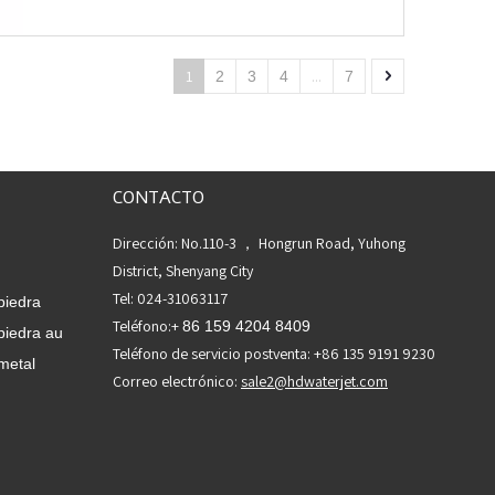
1
...
2
3
4
7
CONTACTO
Dirección: No.110-3 ， Hongrun Road, Yuhong
District, Shenyang City
Tel: 024-31063117
piedra
Teléfono:+
86 159 4204 8409
piedra au
Teléfono de servicio postventa: +86 135 9191 9230
metal
Correo electrónico:
sale2@hdwaterjet.com