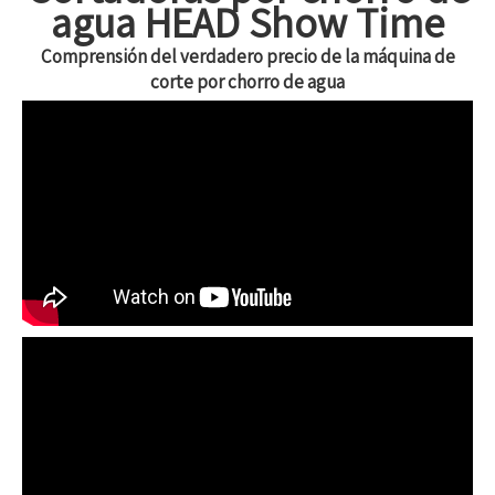
agua HEAD Show Time
ahora
Comprensión del verdadero precio de la máquina de
corte por chorro de agua