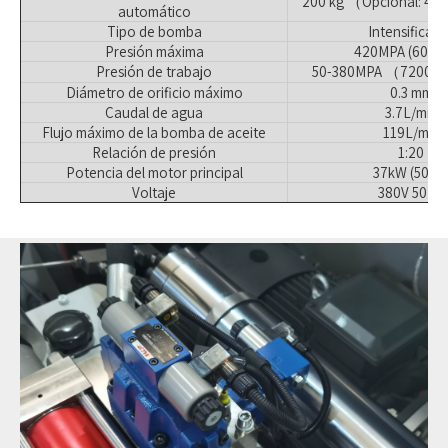
200 kg （Opcional: 400
automático
Tipo de bomba
Intensificad
Presión máxima
420MPA (6000P
Presión de trabajo
50-380MPA （7200-5
Diámetro de orificio máximo
0.3 mm
Caudal de agua
3.7L/min
Flujo máximo de la bomba de aceite
119L/min
Relación de presión
1:20
Potencia del motor principal
37kW (50hp
Voltaje
380V 50Hz