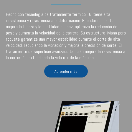
Hecho con tecnología de tratamiento térmico T6, tiene alta
resistencia y resistencia a la deformación. El endurecimiento
mejora la fuerza y ​​la ductilidad del haz, optimiza la reducción de
peso y aumenta la velocidad de la carrera. Su estructura liviana pero
robusta garantiza una mayor estabilidad durante el corte de alta
velocidad, reduciendo la vibración y mejora la precisión de corte. El
tratamiento de superficie avanzado también mejora la resistencia a
la corrosión, extendiendo la vida útil de la máquina.
Aprender más