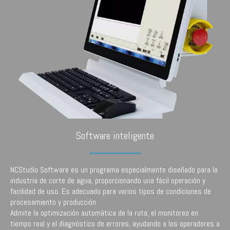
Software inteligente
NCStudio Software es un programa especialmente diseñado para la
industria de corte de agua, proporcionando una fácil operación y
facilidad de uso. Es adecuado para varios tipos de condiciones de
procesamiento y producción.
Admite la optimización automática de la ruta, el monitoreo en
tiempo real y el diagnóstico de errores, ayudando a los operadores a