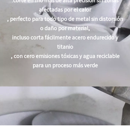
.
corte en frío más de alta precisión sin zonas
afectadas por el calor
, perfecto para todo tipo de metal sin distorsión
o daño por material,
incluso corta fácilmente acero endurecido y
titanio
, con cero emisiones tóxicas y agua reciclable
para un proceso más verde