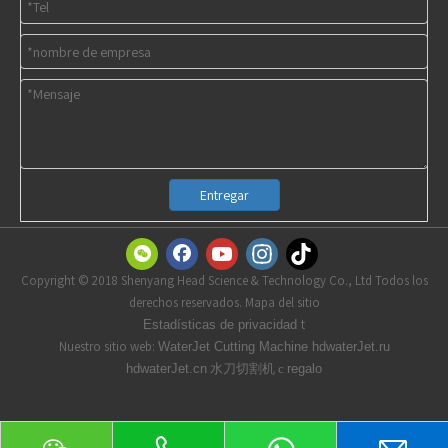
Entregar
Copyright © 2018 Shenyang Head Science & Technology Co., Ltd Todos los
derechos reservados. Mapa del sitio
t
Estadísticas de privacidad
Nuestro sitio web:
WaterJet Cutting Machine
hdwaterJet.ru
水刀切割机 с
hdwaterJet.cn
regalo