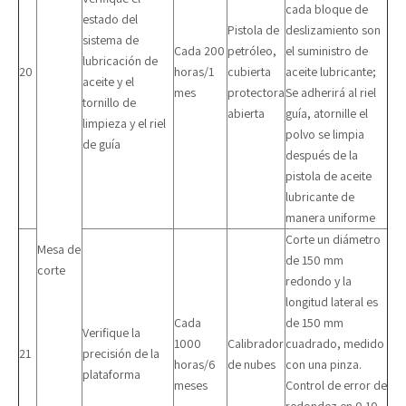
cada bloque de
estado del
Pistola de
deslizamiento son
sistema de
Cada 200
petróleo,
el suministro de
lubricación de
20
horas/1
cubierta
aceite lubricante;
aceite y el
mes
protectora
Se adherirá al riel
tornillo de
abierta
guía, atornille el
limpieza y el riel
polvo se limpia
de guía
después de la
pistola de aceite
lubricante de
manera uniforme
Corte un diámetro
Mesa de
de 150 mm
corte
redondo y la
longitud lateral es
Cada
de 150 mm
Verifique la
1000
Calibrador
cuadrado, medido
21
precisión de la
horas/6
de nubes
con una pinza.
plataforma
meses
Control de error de