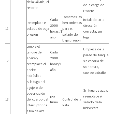
de la válvula, el
de la carga de
resorte
resorte
Tomemos las
Cada
Instalado en la
Reemplace el
herramientas
2000
dirección
11
sellado de baja
para el
horas /1
correcta, sin
presión
sellado de
año
fuga
baja presión
Limpie el
Limpieza de la
tanque de
Cada
pared del tanque
aceite y
2000
12
sin escoria de
reemplace el
horas/1
soldadura,
aceite
año
cuerpo extraño
hidráulico
Si la fuga del
agujero de
Sin fuga de agua,
observación
por
reemplace el
13
del cuerpo del
Control de la
turno
sellado de la
interruptor de
vista
hidrosfera
agua de alta