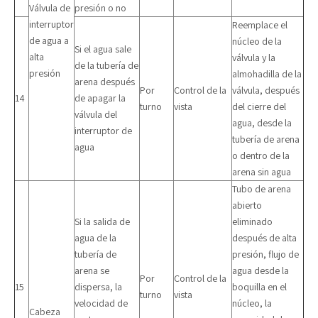
Válvula de
presión o no
interruptor
Reemplace el
de agua a
núcleo de la
Si el agua sale
alta
válvula y la
de la tubería de
presión
almohadilla de la
arena después
Por
Control de la
válvula, después
14
de apagar la
turno
vista
del cierre del
válvula del
agua, desde la
interruptor de
tubería de arena
agua
o dentro de la
arena sin agua
Tubo de arena
abierto
Si la salida de
eliminado
agua de la
después de alta
tubería de
presión, flujo de
arena se
agua desde la
Por
Control de la
15
dispersa, la
boquilla en el
turno
vista
velocidad de
núcleo, la
Cabeza