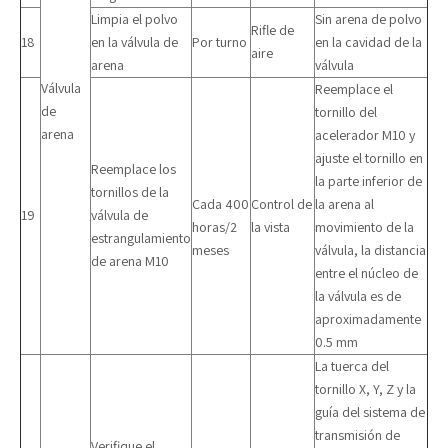
Limpia el polvo
Sin arena de polvo
Rifle de
18
en la válvula de
Por turno
en la cavidad de la
aire
arena
válvula
Válvula
Reemplace el
de
tornillo del
arena
acelerador M10 y
ajuste el tornillo en
Reemplace los
la parte inferior de
tornillos de la
Cada 400
Control de
la arena al
19
válvula de
horas/2
la vista
movimiento de la
estrangulamiento
meses
válvula, la distancia
de arena M10
entre el núcleo de
la válvula es de
aproximadamente
0.5 mm
La tuerca del
tornillo X, Y, Z y la
guía del sistema de
transmisión de
Verifique el