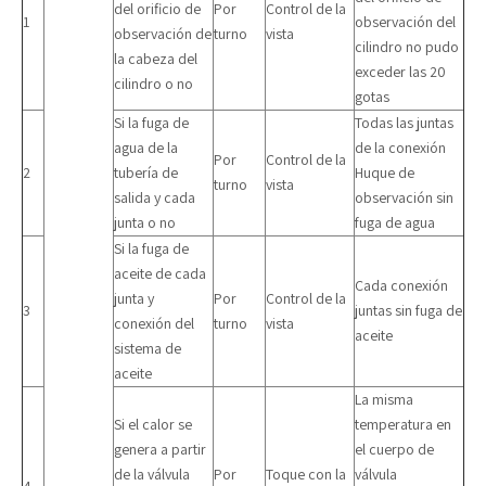
del orificio de
Por
Control de la
1
observación del
observación de
turno
vista
cilindro no pudo
la cabeza del
exceder las 20
cilindro o no
gotas
Si la fuga de
Todas las juntas
agua de la
de la conexión
Por
Control de la
2
tubería de
Huque de
turno
vista
salida y cada
observación sin
junta o no
fuga de agua
Si la fuga de
aceite de cada
Cada conexión
junta y
Por
Control de la
3
juntas sin fuga de
conexión del
turno
vista
aceite
sistema de
aceite
La misma
Si el calor se
temperatura en
genera a partir
el cuerpo de
de la válvula
Por
Toque con la
válvula