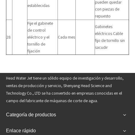
pueden quedar
establecidas
con piezas de
repuesto
Fije el gabinete
Gabinetes
de control
eléctricos Cable
28
eléctrico y el
Cada mes
fijo de tornillo sin
tornillo de
sacudir
fijación
Head Water Jet tiene un sólido equipo de investigación y desarrollo,
ventas de producción y servicio, Shenyang Head Science and
Technology Co., LTD se ha convertido en empresas conocidas en el
campo del fabricante de máquinas de corte de agua.
Categoría de productos
Enlace rápido