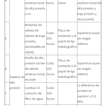
4
unidireccional
turno
mano
unidireccional de
de alta presión
alta presión y
o no
baja presión y
otras partes
Molienda de
válvula de
Placa de
Cada
Superficie suave
válvula de baja
molienda y el
5
100
sin ningún
presión,
papel de lija
horas
defecto
almohadilla de
metalográfico
válvula
Molilla de alta
Placa de
presión núcleo
Cada
Superficie suave
molienda y el
6
de válvula
100
sin ningún
papel de lija
unidireccional,
horas
defecto
metalográfico
Sistema de
enchufe
alta
La diferencia de
presión
Cambiar el
Cada
presión es
7
cartucho de
300
superior a 0,1
filtro de agua
horas
MPa