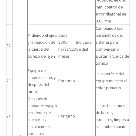
redondez en 0.10
mm, control de
error diagonal en
0.05 mm
Cambiando los
Midiendo el eje x
Cada
parámetros del
y la reacción de
2000
Indicador
sistema para
22
la tuerca del
horas/123
de dial
compensar o
tornillo del eje Y
meses
ajustar la tuerca de
tornillo
Equipo de
La superficie del
limpieza antes y
23
Por turno
equipo muestra el
después del
color primario
turno
Después de
limpiar el equipo
Las instalaciones
alrededor del
de tierra y
24
Por turno
suelo y las
auxiliares, limpieza
instalaciones
sin contaminación
auxiliares