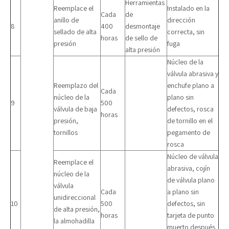
Herramientas
Reemplace el
Instalado en la
Cada
de
anillo de
dirección
8
400
desmontaje
sellado de alta
correcta, sin
horas
de sello de
presión
fuga
alta presión
Núcleo de la
válvula abrasiva y
Reemplazo del
enchufe plano a
Cada
núcleo de la
plano sin
9
500
válvula de baja
defectos, rosca
horas
presión,
de tornillo en el
tornillos
pegamento de
rosca
Núcleo de válvula
Reemplace el
abrasiva, cojín
núcleo de la
de válvula plano
válvula
Cada
a plano sin
unidireccional
10
500
defectos, sin
de alta presión,
horas
tarjeta de punto
la almohadilla
muerto después