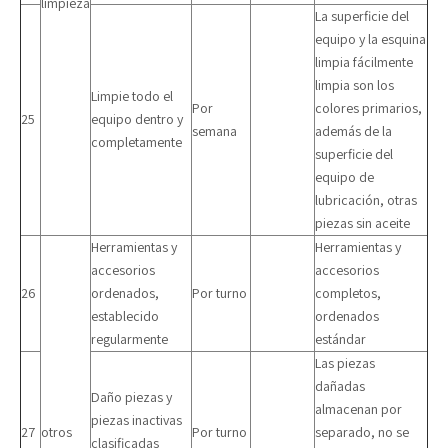
limpieza
La superficie del
equipo y la esquina
limpia fácilmente
limpia son los
Limpie todo el
Por
colores primarios,
25
equipo dentro y
semana
además de la
completamente
superficie del
equipo de
lubricación, otras
piezas sin aceite
Herramientas y
Herramientas y
accesorios
accesorios
26
ordenados,
Por turno
completos,
establecido
ordenados
regularmente
estándar
Las piezas
dañadas
Daño piezas y
almacenan por
piezas inactivas
27
otros
Por turno
separado, no se
clasificadas