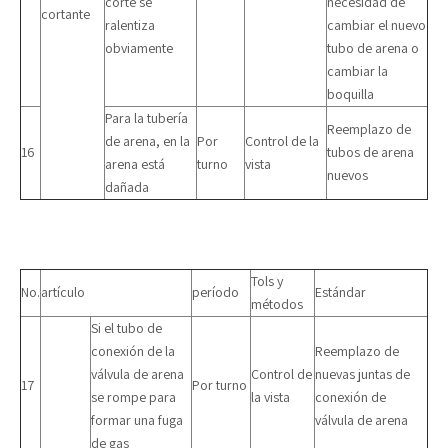
corte se
necesidad de
cortante
ralentiza
cambiar el nuevo
obviamente
tubo de arena o
cambiar la
boquilla
Para la tubería
Reemplazo de
de arena, en la
Por
Control de la
16
tubos de arena
arena está
turno
vista
nuevos
dañada
Tols y
No.
artículo
período
Estándar
métodos
Si el tubo de
conexión de la
Reemplazo de
válvula de arena
Control de
nuevas juntas de
17
Por turno
se rompe para
la vista
conexión de
formar una fuga
válvula de arena
de gas