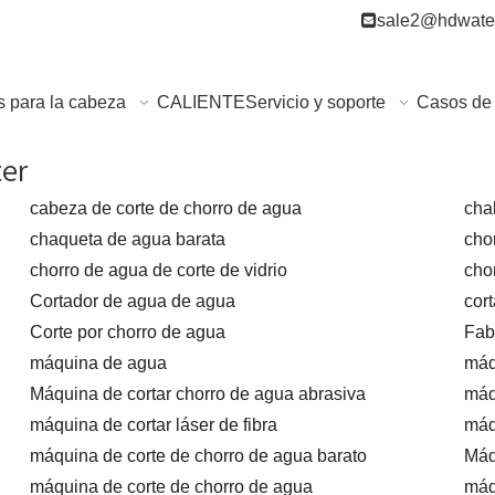

sale2@hdwater
s para la cabeza
CALIENTE
Servicio y soporte
Casos de 
ter
cabeza de corte de chorro de agua
cha
chaqueta de agua barata
cho
chorro de agua de corte de vidrio
cho
Cortador de agua de agua
cor
Corte por chorro de agua
Fab
máquina de agua
máq
Máquina de cortar chorro de agua abrasiva
máq
máquina de cortar láser de fibra
máq
máquina de corte de chorro de agua barato
Máq
máquina de corte de chorro de agua
máq