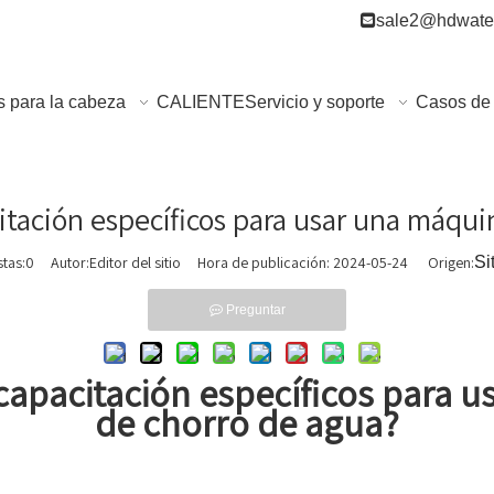

sale2@hdwater
s para la cabeza
CALIENTE
Servicio y soporte
Casos de 
itación específicos para usar una máqui
stas:
0
Autor:Editor del sitio Hora de publicación: 2024-05-24 Origen:
Si
Preguntar
capacitación específicos para 
de chorro de agua?