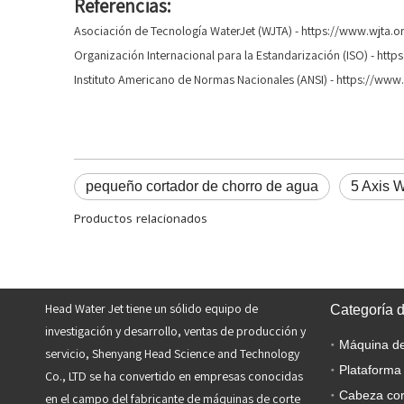
Referencias:
Asociación de Tecnología WaterJet (WJTA) - https://www.wjta.o
Organización Internacional para la Estandarización (ISO) - http
Instituto Americano de Normas Nacionales (ANSI) - https://www.
pequeño cortador de chorro de agua
5 Axis 
Productos relacionados
Head Water Jet tiene un sólido equipo de
Categoría 
investigación y desarrollo, ventas de producción y
servicio, Shenyang Head Science and Technology
Plataforma
Co., LTD se ha convertido en empresas conocidas
Cabeza cor
en el campo del fabricante de máquinas de corte