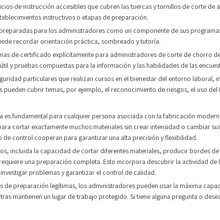
cicios de instrucción accesibles que cubren las tuercas y tornillos de corte de
tablecimientos instructivos o etapas de preparación.
 preparadas para los administradores como un componente de sus programas 
ede recordar orientación práctica, sombreado y tutoría.
mas de certificado explícitamente para administradores de corte de chorro 
útil y pruebas compuestas para la información y las habilidades de las encues
idad particulares que realizan cursos en el bienestar del entorno laboral, in
os pueden cubrir temas, por ejemplo, el reconocimiento de riesgos, el uso del P
es fundamental para cualquier persona asociada con la fabricación moderna. 
, para cortar exactamente muchos materiales sin crear intensidad o cambiar sus 
 de control cooperan para garantizar una alta precisión y flexibilidad.
os, incluida la capacidad de cortar diferentes materiales, producir bordes de
requiere una preparación completa. Esto incorpora descubrir la actividad de l
 investigar problemas y garantizar el control de calidad.
s de preparación legítimas, los administradores pueden usar la máxima capaci
tras mantienen un lugar de trabajo protegido. Si tiene alguna pregunta o de