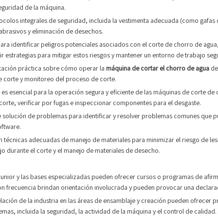
eguridad de la máquina.
ocolos integrales de seguridad, incluida la vestimenta adecuada (como gafas 
abrasivos y eliminación de desechos.
ra identificar peligros potenciales asociados con el corte de chorro de agua
r estrategias para mitigar estos riesgos y mantener un entorno de trabajo seg
tación práctica sobre cómo operar la
máquina de cortar el chorro de agua
de
de corte y monitoreo del proceso de corte.
s esencial para la operación segura y eficiente de las máquinas de corte de
corte, verificar por fugas e inspeccionar componentes para el desgaste.
de solución de problemas para identificar y resolver problemas comunes que p
oftware.
técnicas adecuadas de manejo de materiales para minimizar el riesgo de lesio
o durante el corte y el manejo de materiales de desecho.
es junior y las bases especializadas pueden ofrecer cursos o programas de a
n frecuencia brindan orientación involucrada y pueden provocar una declaraci
 relación de la industria en las áreas de ensamblaje y creación pueden ofrece
as, incluida la seguridad, la actividad de la máquina y el control de calidad.