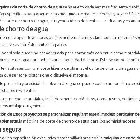
quinas de corte de chorro de agua
se ha vuelto cada vez más frecuente debido
ción específicos para operar estas máquinas de manera efectiva y segura? Este 
corte de chorro de agua, atrayendo ideas de fuentes acreditadas y estándare
e chorro de agua
riente de agua de alta presión (frecuentemente mezclada con un material áspe
 a niveles increíblemente innegables.
a por sí sola puede no ser adecuada para cortar más con entusiasmo materiales
a corriente de agua para actualizar la capacidad de corte. Esto se conoce com
orte habituales como el corte láser o de plasma, el corte de chorro de agua no
a que se retire, distorsione o disuelva el material.
e precisión y precisión. La oleada de agua se puede controlar con alta precis
stentes resistentes.
cortar muchos materiales, incluidos metales, plásticos, compuestos, cerámica, vi
ensamblaje e ingeniería.
ón de Estos proyectos se personalizan regularmente al modelo particular de 
 bienestar.
la máquina de corte de chorro de agua para los administradores.
n segura
 a una capacitación exhaustiva para familiarizarse con la
máquina de corte de