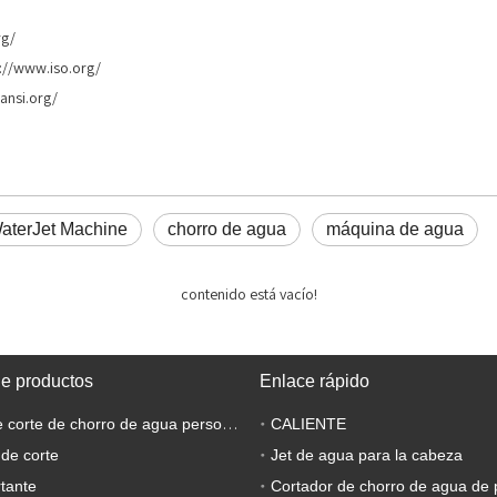
rg/
s://www.iso.org/
ansi.org/
WaterJet Machine
chorro de agua
máquina de agua
contenido está vacío!
de productos
Enlace rápido
Máquina de corte de chorro de agua personalizada
CALIENTE
 de corte
Jet de agua para la cabeza
tante
Cortador de chorro de agua de 