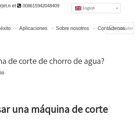
jet.n
et

008615942048409
English
éxito
Aplicaciones
Sobre nosotros
Contáctenos
na de corte de chorro de agua?
tio
usar una máquina de corte