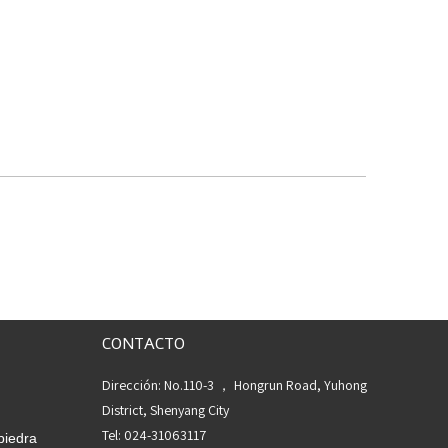
CONTACTO
Dirección: No.110-3 ， Hongrun Road, Yuhong
District, Shenyang City
Tel: 024-31063117
piedra