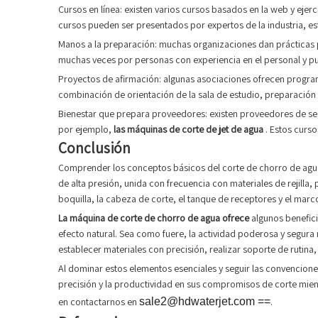
Cursos en línea: existen varios cursos basados ​​en la web y ejer
cursos pueden ser presentados por expertos de la industria, es
Manos a la preparación: muchas organizaciones dan prácticas
muchas veces por personas con experiencia en el personal y pu
Proyectos de afirmación: algunas asociaciones ofrecen progra
combinación de orientación de la sala de estudio, preparación 
Bienestar que prepara proveedores: existen proveedores de segur
por ejemplo,
las máquinas de corte de jet de agua
. Estos curs
Conclusión
Comprender los conceptos básicos del corte de chorro de agua 
de alta presión, unida con frecuencia con materiales de rejilla
boquilla, la cabeza de corte, el tanque de receptores y el marco
La máquina de corte de chorro de agua
ofrece
algunos benefici
efecto natural. Sea como fuere, la actividad poderosa y segura 
establecer materiales con precisión, realizar soporte de rutina,
Al dominar estos elementos esenciales y seguir las convencione
precisión y la productividad en sus compromisos de corte mien
en contactarnos en
sale2@hdwaterjet.com ==
.