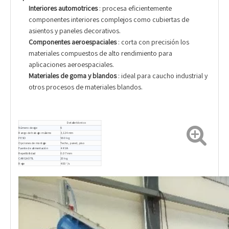
Interiores automotrices
: procesa eficientemente
componentes interiores complejos como cubiertas de
asientos y paneles decorativos.
Componentes aeroespaciales
: corta con precisión los
materiales compuestos de alto rendimiento para
aplicaciones aeroespaciales.
Materiales de goma y blandos
: ideal para caucho industrial y
otros procesos de materiales blandos.
Detalle técnico
Número de eje
6
Rango de trabajo máximo
3,124 mm
PESO
560 kg
Opciones de montaje
Techo, pared, piso
Fuente de alimentación
4 KVA
Repetibilidad
0.07 mm
CARGA ÚTIL
20 kg
R eje
400 °/s