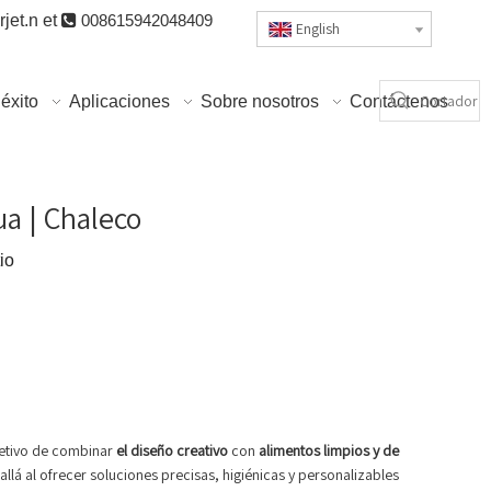
jet.n
et

008615942048409
English
éxito
Aplicaciones
Sobre nosotros
Contáctenos
ua | Chaleco
io
bjetivo de combinar
el diseño creativo
con
alimentos limpios y de
llá al ofrecer soluciones precisas, higiénicas y personalizables