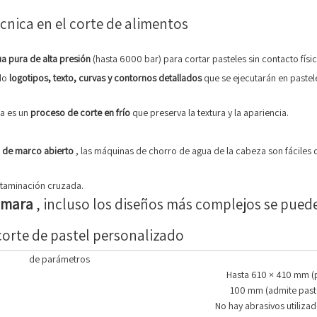
cnica en el corte de alimentos
ua pura de alta presión
(hasta 6000 bar) para cortar pasteles sin contacto físic
ndo
logotipos, texto, curvas y contornos detallados
que se ejecutarán en paste
ua es un
proceso de corte en frío
que preserva la textura y la apariencia.
n de marco abierto
, las máquinas de chorro de agua de la cabeza son fáciles 
contaminación cruzada.
cámara
, incluso los diseños más complejos se pued
 corte de pastel personalizado
de parámetros
Hasta 610 × 410 mm (
100 mm (admite past
No hay abrasivos utiliza