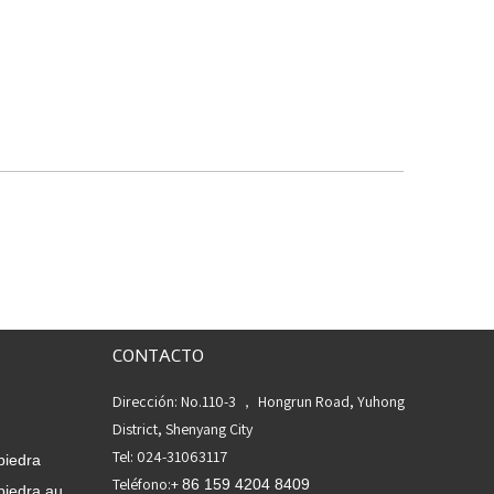
CONTACTO
Dirección: No.110-3 ， Hongrun Road, Yuhong
District, Shenyang City
Tel: 024-31063117
piedra
Teléfono:+
86 159 4204 8409
piedra au