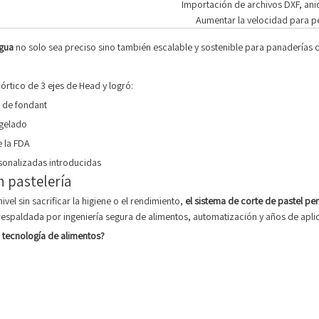
Importación de archivos DXF, an
Aumentar la velocidad para p
agua
no solo sea preciso sino también escalable y sostenible para panaderías 
rtico de 3 ejes de Head y logró:
s de fondant
ngelado
e la FDA
onalizadas introducidas
n pastelería
ivel sin sacrificar la higiene o el rendimiento,
el sistema de corte de pastel p
espaldada por ingeniería segura de alimentos, automatización y años de aplica
 tecnología de alimentos?