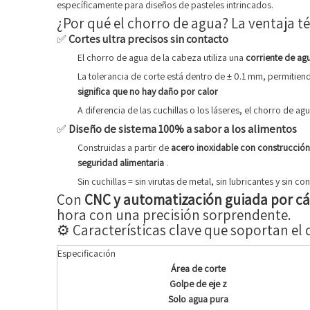
específicamente para diseños de pasteles intrincados.
¿Por qué el chorro de agua? La ventaja té
✅
Cortes ultra precisos sin contacto
El chorro de agua de la cabeza utiliza una
corriente de ag
La tolerancia de corte está dentro de ± 0.1 mm, permitie
significa que no hay daño por calor
A diferencia de las cuchillas o los láseres, el chorro de ag
✅
Diseño de sistema 100% a sabor a los alimentos
Construidas a partir de
acero inoxidable con construcció
seguridad alimentaria
.
Sin cuchillas = sin virutas de metal, sin lubricantes y sin 
Con
CNC y automatización guiada por 
hora con una precisión sorprendente.
⚙️ Características clave que soportan el
Especificación
Área de corte
Golpe de eje z
Solo agua pura