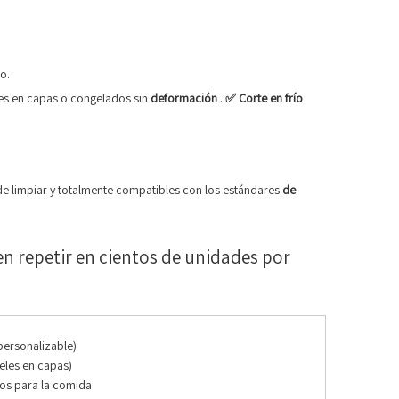
o.
les en capas o congelados sin
deformación
.
✅ Corte en frío
de limpiar y totalmente compatibles con los estándares
de
en repetir en cientos de unidades por
personalizable)
eles en capas)
dos para la comida