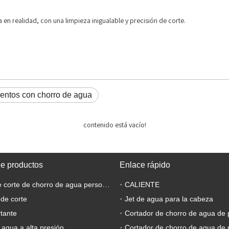
 en realidad, con una limpieza inigualable y precisión de corte.
mentos con chorro de agua
contenido está vacío!
de productos
Enlace rápido
Máquina de corte de chorro de agua personalizada
CALIENTE
 de corte
Jet de agua para la cabeza
tante
Cortador de chorro de agua de 
 agua a alta presión
Cortador de chorro de agua de 