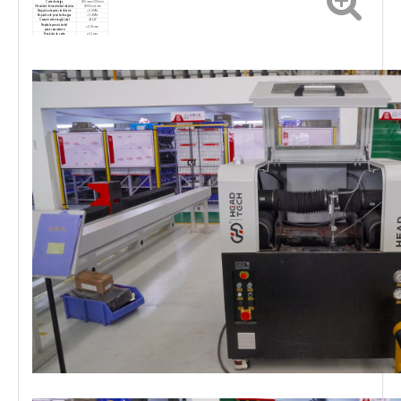
Corte de viajes
300 mm x 300 mm
Velocidad de inactividad máxima
3000 mm/min
Requisito de presión del aire
≥ 0.6 MPa
Requisito de presión de agua
≥ 0.4 MPa
Consumo de energía total
4.5 kW
Repita la precisión del
± 0.05 mm
posicionamiento
Precisión de corte
± 0.1 mm
Caudal máximo
1 l/min