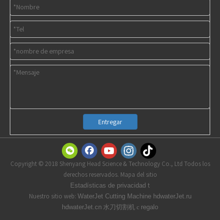
Entregar
Copyright © 2018 Shenyang Head Science & Technology Co., Ltd Todos los
derechos reservados. Mapa del sitio
t
Estadísticas de privacidad
Nuestro sitio web:
WaterJet Cutting Machine
hdwaterJet.ru
水刀切割机 с
hdwaterJet.cn
regalo