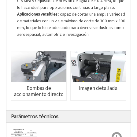
0.6 MPa y requisitos de presión de agua de ≥ 0.4 MPa, lo que
lo hace ideal para operaciones continuas a largo plazo.
Aplicaciones versátiles
: capaz de cortar una amplia variedad
de materiales con un viaje máximo de corte de 300 mm x 300
mm, lo que lo hace adecuado para diversas industrias como
aeroespacial, automotriz e investigación.
Bombas de
Imagen detallada
accionamiento directo
Parámetros técnicos
Rango de temperatura de
20-25 ° C
funcionamiento
Dimensiones (L x w x h)
1300 x 1300 x 1650 mm
Máxir carga en la plataforma de corte
60 kg
Presión máxima
200 MPA