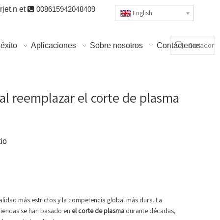
jet.n
et

008615942048409
English
éxito
Aplicaciones
Sobre nosotros
Contáctenos
l reemplazar el corte de plasma
b
tio
 calidad más estrictos y la competencia global más dura. La
s tiendas se han basado en
el corte de plasma
durante décadas,