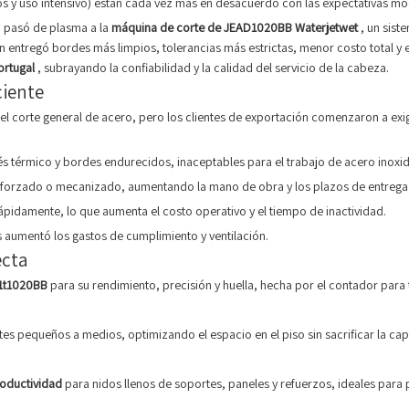
s y uso intensivo) están cada vez más en desacuerdo con las expectativas mod
a pasó de plasma a la
máquina de corte de JEAD1020BB Waterjetwet
, un sis
ón entregó bordes más limpios, tolerancias más estrictas, menor costo total y
ortugal
, subrayando la confiabilidad y la calidad del servicio de la cabeza.
ciente
l corte general de acero, pero los clientes de exportación comenzaron a exi
és térmico y bordes endurecidos, inaceptables para el trabajo de acero inoxid
 forzado o mecanizado, aumentando la mano de obra y los plazos de entrega
pidamente, lo que aumenta el costo operativo y el tiempo de inactividad.
s aumentó los gastos de cumplimiento y ventilación.
ecta
r1t1020BB
para su rendimiento, precisión y huella, hecha por el contador para 
es pequeños a medios, optimizando el espacio en el piso sin sacrificar la ca
roductividad
para nidos llenos de soportes, paneles y refuerzos, ideales para 