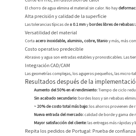
El chorro de agua elimina el material sin calor. No hay
deformaci
Alta precisión y calidad de la superficie
Las tolerancias típicas de
± 0.1 mm
y
bordes libres de rebabas
Versatilidad del material
Corta
acero inoxidable, aluminio, cobre, titanio
y más, más comp
Costo operativo predecible
Abrasivo y agua son entradas estables y pronosticables. Las ti
Integración CAD/CAM
Las geometrías complejas, los agujeros pequeños, las micro-tab
Resultados después de la implementaci
Aumento del 50% en el rendimiento:
Tiempo de ciclo redu
Sin acabado secundario:
bordes lisos y sin rebabas elimina
~ 20% de costo total más bajo:
los ahorros provienen de r
Nueva entrada del mercado:
calidad de borde y gama de 
Mayor satisfacción del cliente:
las entregas más rápidas y 
Repita los pedidos de Portugal: Prueba de confianza