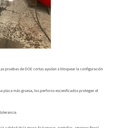
 Las pruebas de DOE cortas ayudan a bloquear la configuración
na placa más gruesa, los perforos escenificados protegen el
tolerancia.
a calidad de la micro-fe (ranuras, pestañas, agujeros finos).