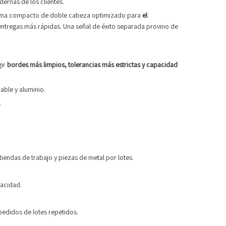
ernas de los clientes.
tema compacto de doble cabeza optimizado para
el
 entregas más rápidas. Una señal de éxito separada provino de
gir
bordes más limpios, tolerancias más estrictas y capacidad
able y aluminio.
.
tiendas de trabajo y piezas de metal por lotes.
pacidad.
pedidos de lotes repetidos.