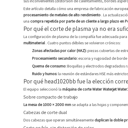
sus inconvenientes (distorsión de calentamiento, bordes áspero
Este artículo detalla cómo una empresa de fabricación europe
procesamiento de metales de alto rendimiento
. La actualizaci
una
compra repetida por parte de un cliente a largo plazo en P
Por qué el corte de plasma ya no era sufi
La configuración de plasma de la compañía fue adecuada para e
multimaterial
. Cuatro puntos débiles se volvieron crónicos:
Zonas afectadas por calor (HAZ):
piezas cubiertas de estr
Procesamiento secundario:
escoria y rugosidad de borde
Quema de consumo:
Boquillas y electrodos degradados rá
Ruido y humos:
la reunión de estándares HSE más estricto
Por qué head1020bb fue la elección corr
El equipo seleccionó la
máquina de corte Water Waterjet Wate
Sobre compacto de trabajo
La mesa de 1000 × 2000 mm
se adapta a las hojas y component
Cabezas de corte dual
Dos cabezas que operan simultáneamente
duplican la doble p
Corte en frío, sin distorsión de calor