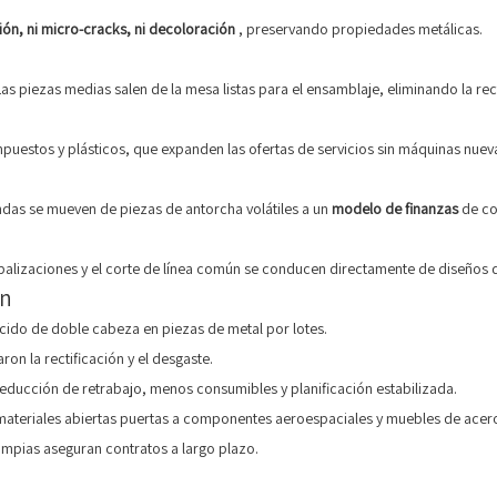
ón, ni micro-cracks, ni decoloración
, preservando propiedades metálicas.
Las piezas medias salen de la mesa listas para el ensamblaje, eliminando la rect
uestos y plásticos, que expanden las ofertas de servicios sin máquinas nuev
endas se mueven de piezas de antorcha volátiles a un
modelo de finanzas
de co
alizaciones y el corte de línea común se conducen directamente de diseños di
ón
cido de doble cabeza en piezas de metal por lotes.
ron la rectificación y el desgaste.
educción de retrabajo, menos consumibles y planificación estabilizada.
materiales abiertas puertas a componentes aeroespaciales y muebles de acer
limpias aseguran contratos a largo plazo.