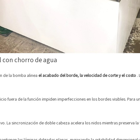
l con chorro de agua
sión de la bomba alinea
el acabado del borde, la velocidad de corte y el costo
.
cio fuera de la función impiden imperfecciones en los bordes visibles. Para u
o. La sincronización de doble cabeza acelera los nidos mientras preserva la 
mantienen las láminas delgadas planas, mejorando la estabilidad dimensional y l