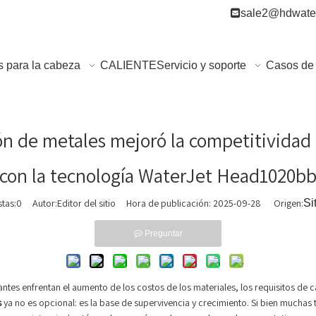

sale2@hdwater
s para la cabeza
CALIENTE
Servicio y soporte
Casos de 
n de metales mejoró la competitividad a
con la tecnología WaterJet Head1020b
stas:
0
Autor:Editor del sitio Hora de publicación: 2025-09-28 Origen:
Si
Preguntar
cantes enfrentan el aumento de los costos de los materiales, los requisitos de
s
ya no es opcional: es la base de supervivencia y crecimiento. Si bien mucha