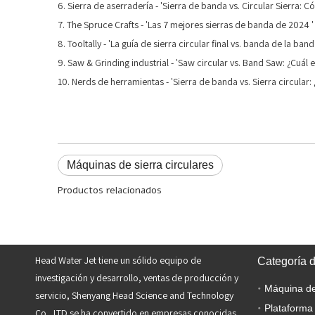
6. Sierra de aserradería - 'Sierra de banda vs. Circular Sierra:
7. The Spruce Crafts - 'Las 7 mejores sierras de banda de 2024 '
8. Tooltally - 'La guía de sierra circular final vs. banda de la ban
9. Saw & Grinding industrial - 'Saw circular vs. Band Saw: ¿Cuál
10. Nerds de herramientas - 'Sierra de banda vs. Sierra circular: 
Máquinas de sierra circulares
Productos relacionados
Head Water Jet tiene un sólido equipo de
Categoría 
investigación y desarrollo, ventas de producción y
servicio, Shenyang Head Science and Technology
Plataforma
Co., LTD se ha convertido en empresas conocidas