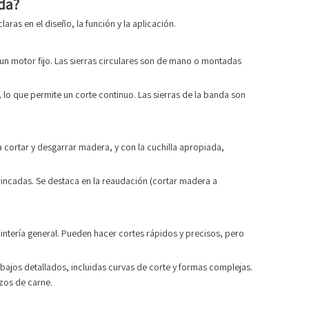
nda?
laras en el diseño, la función y la aplicación.
n un motor fijo. Las sierras circulares son de mano o montadas
, lo que permite un corte continuo. Las sierras de la banda son
ra cortar y desgarrar madera, y con la cuchilla apropiada,
rincadas. Se destaca en la reaudación (cortar madera a
pintería general. Pueden hacer cortes rápidos y precisos, pero
bajos detallados, incluidas curvas de corte y formas complejas.
zos de carne.