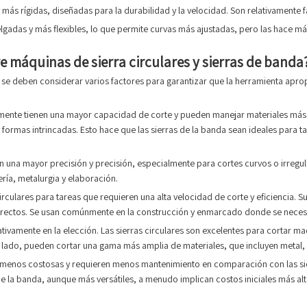
 y más rígidas, diseñadas para la durabilidad y la velocidad. Son relativamente
delgadas y más flexibles, lo que permite curvas más ajustadas, pero las hace 
re máquinas de sierra circulares y sierras de banda
 se deben considerar varios factores para garantizar que la herramienta aprop
lmente tienen una mayor capacidad de corte y pueden manejar materiales más 
 formas intrincadas. Esto hace que las sierras de la banda sean ideales para t
 una mayor precisión y precisión, especialmente para cortes curvos o irregula
ería, metalurgia y elaboración.
rculares para tareas que requieren una alta velocidad de corte y eficiencia. Su
 rectos. Se usan comúnmente en la construcción y enmarcado donde se necesit
ficativamente en la elección. Las sierras circulares son excelentes para cortar
o lado, pueden cortar una gama más amplia de materiales, que incluyen metal,
e menos costosas y requieren menos mantenimiento en comparación con las sie
de la banda, aunque más versátiles, a menudo implican costos iniciales más a