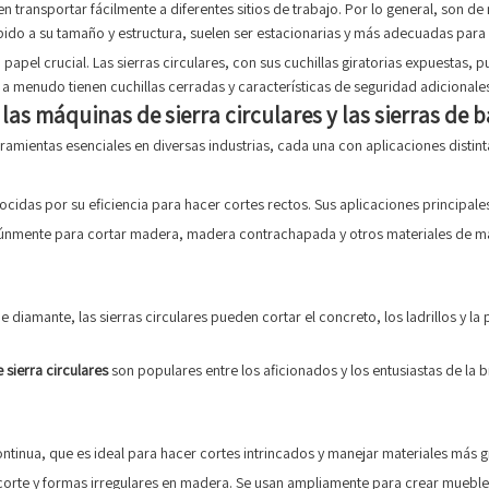
eden transportar fácilmente a diferentes sitios de trabajo. Por lo general, so
ebido a su tamaño y estructura, suelen ser estacionarias y más adecuadas para l
papel crucial. Las sierras circulares, con sus cuchillas giratorias expuestas,
 a menudo tienen cuchillas cerradas y características de seguridad adicionale
las máquinas de sierra circulares y las sierras de 
rramientas esenciales en diversas industrias, cada una con aplicaciones disti
nocidas por su eficiencia para hacer cortes rectos. Sus aplicaciones principales
 comúnmente para cortar madera, madera contrachapada y otros materiales de m
diamante, las sierras circulares pueden cortar el concreto, los ladrillos y la
 sierra circulares
son populares entre los aficionados y los entusiastas de la
ontinua, que es ideal para hacer cortes intrincados y manejar materiales más 
e corte y formas irregulares en madera. Se usan ampliamente para crear muebles