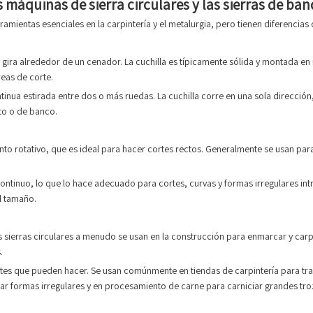
s máquinas de sierra circulares y las sierras de ba
ramientas esenciales en la carpintería y el metalurgia, pero tienen diferencias c
ue gira alrededor de un cenador. La cuchilla es típicamente sólida y montada e
reas de corte.
ntinua estirada entre dos o más ruedas. La cuchilla corre en una sola dirección
to o de banco.
iento rotativo, que es ideal para hacer cortes rectos. Generalmente se usan pa
ontinuo, lo que lo hace adecuado para cortes, curvas y formas irregulares int
l tamaño.
 las sierras circulares a menudo se usan en la construcción para enmarcar y car
.
cortes que pueden hacer. Se usan comúnmente en tiendas de carpintería para tra
tar formas irregulares y en procesamiento de carne para carniciar grandes tro