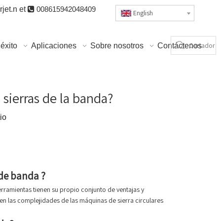
jet.n
et

008615942048409
English
éxito
Aplicaciones
Sobre nosotros
Contáctenos
 sierras de la banda?
tio
 de banda
?
erramientas tienen su propio conjunto de ventajas y
en las complejidades de las máquinas de sierra circulares