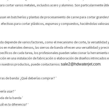
ara cortar varios metales, incluidos acero y aluminio. Son particularmente úti
se usan en butcherías y plantas de procesamiento de carne para cortar grandes
n efectivas para cortar plásticos, espumas y compuestos, haciéndolas valiosas
anda depende de varios factores, como el mecanismo de corte, la versatilidad y
os en materiales densos, las sierras de banda ofrecen una versatilidad y precisi
ecíficos de cada tarea, los profesionales pueden seleccionar la herramienta
ción en una instalación de fabricación o elaboración de diseños intrincados e
 en nuestros productos, puede contactarnos:
sale2@hdwaterjet.com
.
erras de banda: ¿Qué deberías comprar? '
bería usar? '
nda de la banda '
ál es la diferencia? '