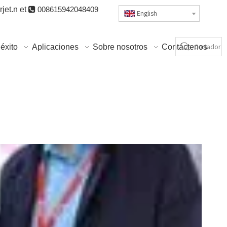
jet.n
et

008615942048409
English
éxito
Aplicaciones
Sobre nosotros
Contáctenos