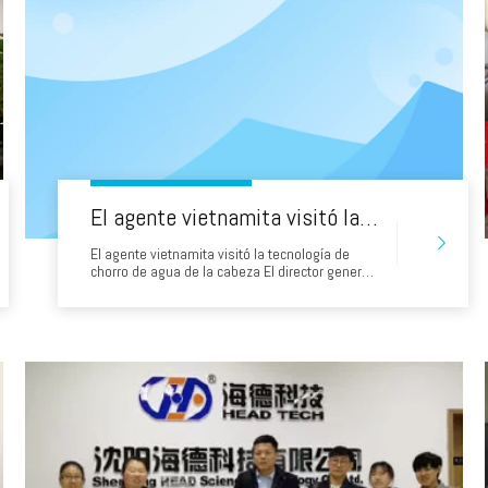
El agente vietnamita visitó la tecnología de chorro de agua de la cabeza
El agente vietnamita visitó la tecnología de
chorro de agua de la cabeza El director general
del Gerente General Wu Yu y el agente de
Vietnam firmaron un acuerdo de agente y
emitieron un certificado. El jefe de la familia del
agente extranjero tiene un nuevo miembro