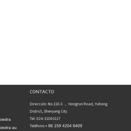
CONTACTO
Dirección: No.110-3 ， Hongrun Road, Yuhong
District, Shenyang City
Tel: 024-31063117
piedra
Teléfono:+
86 159 4204 8409
piedra au