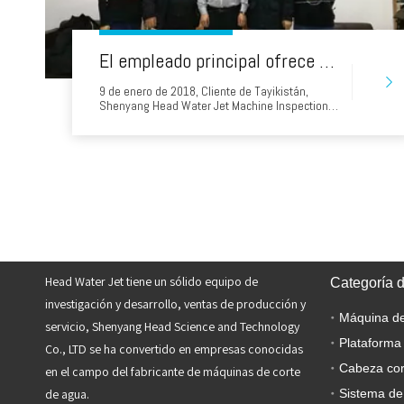
El empleado principal ofrece a los clientes una cálida recepción.
9 de enero de 2018, Cliente de Tayikistán,
Shenyang Head Water Jet Machine Inspection
de fábrica, los empleados principales ofrecen a
los clientes una cálida recepción. Después de 4
horas de negociaciones, la firma final del
contrato de compra, el cliente está muy
satisfecho con el servicio de agua y el jet de
agua de calidad.
Head Water Jet tiene un sólido equipo de
Categoría 
investigación y desarrollo, ventas de producción y
servicio, Shenyang Head Science and Technology
Plataforma
Co., LTD se ha convertido en empresas conocidas
Cabeza cor
en el campo del fabricante de máquinas de corte
de agua.
Sistema de