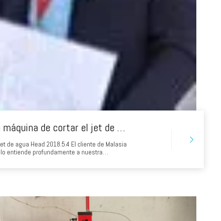
El cliente de Malasia vino a inspeccionar la máquina de cortar el jet de agua en la cabeza
jet de agua Head 2018.5.4 El cliente de Malasia
 solo entiende profundamente a nuestra
cliente llega al aeropuerto de Taoxian la noche