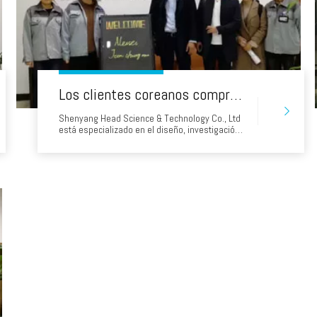
Los clientes coreanos compran la máquina de cortar el jet de agua de la cabeza
Shenyang Head Science & Technology Co., Ltd
está especializado en el diseño, investigación y
desarrollo, fabricación del sistema de corte de
chorro de agua de ultra alta presión (UHP) y
piezas relativas.