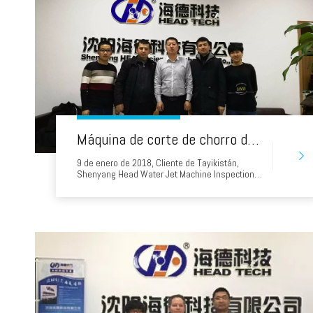
Máquina de corte de chorro de agua de la cabeza de la cabeza de Tayikistán que compran cabezal
9 de enero de 2018, Cliente de Tayikistán,
Shenyang Head Water Jet Machine Inspection
de fábrica, los empleados principales ofrecen a
los clientes una cálida recepción.