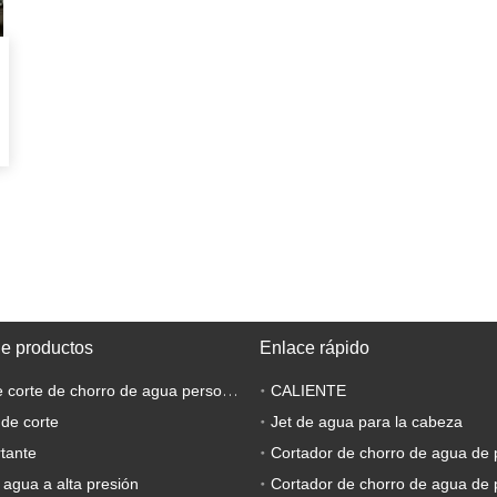
de productos
Enlace rápido
Máquina de corte de chorro de agua personalizada
CALIENTE
 de corte
Jet de agua para la cabeza
tante
Cortador de chorro de agua de 
 agua a alta presión
Cortador de chorro de agua de 