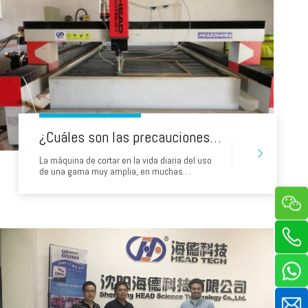
¿Cuáles son las precauciones de seguridad al cortar un mosaico con una máquina de corte de chorro de agua?
La máquina de cortar en la vida diaria del uso
de una gama muy amplia, en muchas
industrias, ha jugado un buen efecto de corte.
Hoy, le contaremos sobre la información del
producto relacionada con la máquina de corte
de baldosas y el uso de precauciones, espero
que pueda comprender bien su vida diaria y O