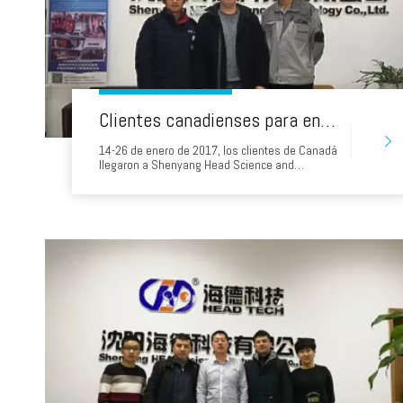
Clientes canadienses para encabezar el entrenamiento y el estudio de jet de agua y completar sus estudios
14-26 de enero de 2017, los clientes de Canadá
llegaron a Shenyang Head Science and
Technology Co., Ltd. para estudiar el
mantenimiento e instalación de equipos de
chorro de agua. Head Water Jet Machine
Ingenieros Paciencia y meticuloso para los
invitados canadienses explican el proceso de
instalación de jet de agua y mantienen