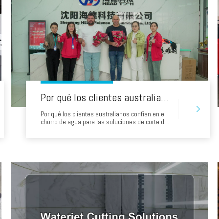
Por qué los clientes australianos confían en el chorro de agua para las soluciones de corte de precisión
Por qué los clientes australianos confían en el
chorro de agua para las soluciones de corte de
precisión en el mundo del corte de precisión,
las empresas australianas siempre buscan
soluciones de alta calidad, rentables y
confiables. Head Water Jet, un líder reconocido
a nivel mundial en tecnología de corte de chorro
de agua, se ha convertido en el go-