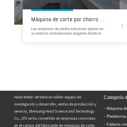
Máquina de corte por chorro de agua de precisión para la industria de la piedra de Eslovenia
Las empresas de piedra eslovenas operan en
un entorno centroeuropeo exigente donde la
calidad arquitectónica, la trazabilidad y la
producción eficiente son importantes. Los
talleres de Liubliana, Maribor, Celje y la región
kárstica pueden procesar piedra natural,
cerámica y placas de ingeniería para proyectos
domésticos y
Head Water Jet tiene un sólido equipo de
Categoría 
investigación y desarrollo, ventas de producción y
servicio, Shenyang Head Science and Technology
Plataforma
Co., LTD se ha convertido en empresas conocidas
Cabeza cor
en el campo del fabricante de máquinas de corte