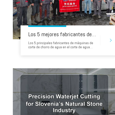
Los 5 mejores fabricantes de máquinas de corte de chorro de agua en los Balcanes en los Balcanes
Los 5 principales fabricantes de máquinas de
corte de chorro de agua en el corte de agua
Balkans Water es vital en los Balcanes en
sectores como fabricación de piedra,
metalurgia, aeroespacial y automotriz.
Seleccionar un fabricante requiere equilibrio de
precisión, durabilidad, apoyo regional y
rentabilidad