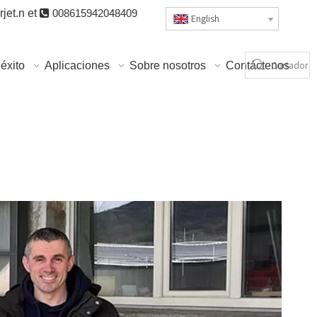
jet.n
et

008615942048409
English
éxito
Aplicaciones
Sobre nosotros
Contáctenos