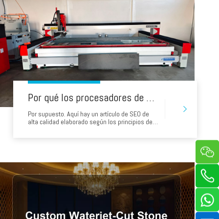
Por qué los procesadores de piedra serbia están eligiendo los chorros de agua de la cabeza: una historia de éxito de 'Made in China'
Por supuesto. Aquí hay un artículo de SEO de
alta calidad elaborado según los principios de
EEAT. Está diseñado para ser un recurso valioso
e informativo para los procesadores de piedra
en Serbia, abordar directamente sus
preocupaciones clave y demostrar el valor de
elegir un chorro de agua.