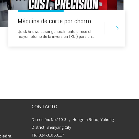
Máquina de corte por chorro de agua versus cortadora láser: costo, precisión y retorno de la inversión para Serbia
Quick AnswerLaser generalmente ofrece el
mayor retorno de la inversión (ROI) para un
volumen repetible de láminas delgadas. El
chorro de agua a menudo ofrece un retorno de
la inversión estratégico más sólido para
trabajos con alta mezcla, gruesos, reflectantes,
sensibles al calor o no metálicos. La decisión
de inversión correcta en Serbia proviene de un
modelo de cinco años que utiliza el costo de la
parte aceptada,
CONTACTO
Dirección: No.110-3 ， Hongrun Road, Yuhong
District, Shenyang City
Tel: 024-31063117
piedra