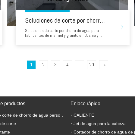
Soluciones de corte por chorro de agua para fabricantes de mármol y granito en Bosnia y Herzegovina
Soluciones de corte por chorro de agua para
fabricantes de mármol y granito en Bosnia y
Herzegovina Los talleres de piedra en Sarajevo,
Mostar, Banja Luka y otras partes de Bosnia y
Herzegovina atienden cada vez más proyectos
que requieren algo más que el corte de losas
rectas. Interiores de hoteles, obras
conmemorativas, cocinas, baños.
1
2
3
4
...
20
»
de productos
Enlace rápido
Máquina de corte de chorro de agua personalizada
CALIENTE
 de corte
Jet de agua para la cabeza
tante
Cortador de chorro de agua de 