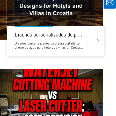
Diseños personalizados de piedra cortada con chorro de agua para hoteles y villas en Croacia
Diseños personalizados de piedra cortada con
chorro de agua para hoteles y villas en Croacia
Los hoteles, villas, restaurantes y desarrollos
marítimos de Croacia a menudo utilizan la
piedra como elemento de diseño visible. Es
posible que los fabricantes de Zagreb, Split,
Rijeka, Zadar, Dubrovnik e Istria necesiten
reproducir las curvas, logotipos,