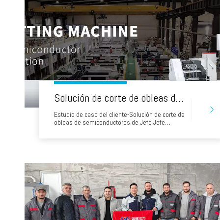
Solución de corte de obleas de semiconductores de Water Water Water
Estudio de caso del cliente-Solución de corte de
obleas de semiconductores de Jefe Jefe
Namea Instituto de Investigación de
Fabricación de Fabricación de renombre Modelo
Modelhd3d20As-0303Ba-3Acustomer
Background El cliente es un instituto de
investigación de fabricación de MEMS líder que
se especializa en semiconductores de
semiconductores de semiconductores.