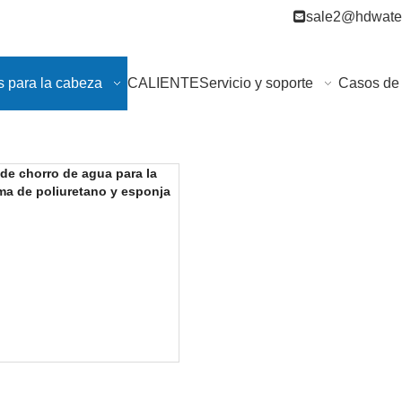

sale2@hdwater
s para la cabeza
CALIENTE
Servicio y soporte
Casos de 
 de chorro de agua para la
a de poliuretano y esponja