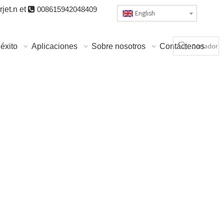
jet.n
et

008615942048409
English
éxito
Aplicaciones
Sobre nosotros
Contáctenos