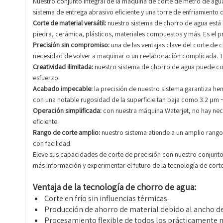
Nuestro conjunto integral de la máquina de corte de metro de agua
sistema de entrega abrasivo eficiente y una torre de enfriamiento 
Corte de material versátil:
nuestro sistema de chorro de agua está 
piedra, cerámica, plásticos, materiales compuestos y más. Es el p
Precisión sin compromiso:
una de las ventajas clave del corte de
necesidad de volver a maquinar o un reelaboración complicada. Te
Creatividad ilimitada:
nuestro sistema de chorro de agua puede cort
esfuerzo.
Acabado impecable:
la precisión de nuestro sistema garantiza h
con una notable rugosidad de la superficie tan baja como 3.2 μm ~
Operación simplificada:
con nuestra máquina Waterjet, no hay neces
eficiente.
Rango de corte amplio:
nuestro sistema atiende a un amplio rango
con facilidad.
Eleve sus capacidades de corte de precisión con nuestro conjunto 
más información y experimentar el futuro de la tecnología de corte
Ventaja de la tecnología de chorro de agua:
Corte en frío sin influencias térmicas.
Producción de ahorro de material debido al ancho de
Procesamiento flexible de todos los prácticamente ma