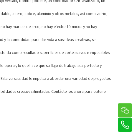
abajo versátil, bomba potente, un controlador CNC avanzado, un
dable, acero, cobre, aluminio y otros metales, así como vidrio,
e no hay marcas de arco, no hay efectos térmicos y no hay
ad y la comodidad para dar vida a sus ideas creativas, sin
Esto da como resultado superficies de corte suaves e impecables
lo operar, lo que hace que su flujo de trabajo sea perfecto y
Esta versatilidad le impulsa a abordar una variedad de proyectos
ibilidades creativas ilimitadas. Contáctenos ahora para obtener