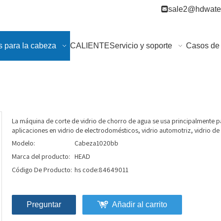

sale2@hdwater
s para la cabeza
CALIENTE
Servicio y soporte
Casos de 
La máquina de corte de vidrio de chorro de agua se usa principalmente par
aplicaciones en vidrio de electrodomésticos, vidrio automotriz, vidrio de
Modelo:
Cabeza1020bb
Marca del producto:
HEAD
Código De Producto:
hs code:84649011
Preguntar
Añadir al carrito