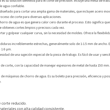
 es su solución definitiva para el corte de precisión. Incluye una mesa de tr
de agua confiable.
diseñado para cortar una amplia gama de materiales, que incluyen acero inoxi
roceso de corte para diversas aplicaciones.
 chorro de agua es que genera calor cero durante el proceso. Esto significa qu
 obtienes cortes limpios y precisos cada vez.
ar y golpear cualquier curva, sin la necesidad de moldes. Ofrece la flexibilid
endiduras increíblemente estrechas, generalmente solo de 1-1.5 mm de ancho. 
 1.6 μm.
idad de una sujeción especial de la pieza de trabajo. Es fácil de usar y sencil
 de corte, con la capacidad de manejar espesores de metal de hasta 150 mm. 
de máquinas de chorro de agua. Es su boleto para precisión, eficiencia y pos
.
 corte reducido.
teriales con alta calidad consistente.