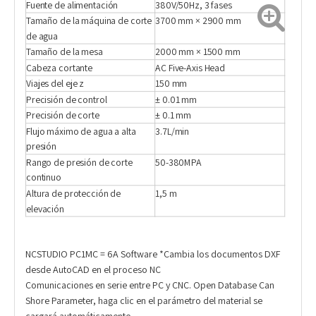
Fuente de alimentación
380V/50Hz, 3 fases
Tamaño de la máquina de corte
3700 mm × 2900 mm
de agua
Tamaño de la mesa
2000 mm × 1500 mm
Cabeza cortante
AC Five-Axis Head
Viajes del eje z
150 mm
Precisión de control
± 0.01 mm
Precisión de corte
± 0.1 mm
Flujo máximo de agua a alta
3.7L/min
presión
Rango de presión de corte
50-380MPA
continuo
Altura de protección de
1,5 m
elevación
NCSTUDIO PC1MC = 6A Software *Cambia los documentos DXF
desde AutoCAD en el proceso NC
Comunicaciones en serie entre PC y CNC. Open Database Can
Shore Parameter, haga clic en el parámetro del material se