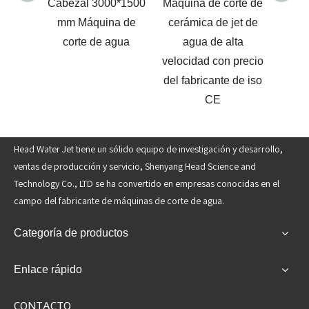
m Agua
Cabezal 3000*1500
Máquina de corte de
ámica
mm Máquina de
cerámica de jet de
erámica
corte de agua
agua de alta
velocidad con precio
del fabricante de iso
CE
Head Water Jet tiene un sólido equipo de investigación y desarrollo,
ventas de producción y servicio, Shenyang Head Science and
Technology Co., LTD se ha convertido en empresas conocidas en el
campo del fabricante de máquinas de corte de agua.
Categoría de productos
Enlace rápido
CONTACTO