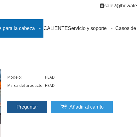

sale2@hdwater
s para la cabeza
CALIENTE
Servicio y soporte
Casos de 
Modelo:
HEAD
Marca del producto:
HEAD
Preguntar
Añadir al carrito