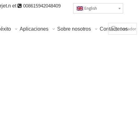
jet.n
et

008615942048409
English
éxito
Aplicaciones
Sobre nosotros
Contáctenos