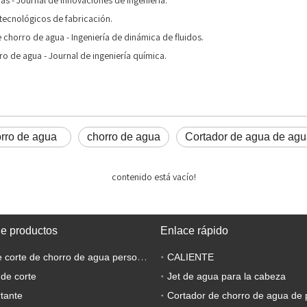
as - Journal de innovaciones de ingeniería.
s tecnológicos de fabricación.
 chorro de agua - Ingeniería de dinámica de fluidos.
o de agua - Journal de ingeniería química.
orro de agua
chorro de agua
Cortador de agua de ag
contenido está vacío!
de productos
Enlace rápido
Máquina de corte de chorro de agua personalizada
CALIENTE
 de corte
Jet de agua para la cabeza
tante
Cortador de chorro de agua de 