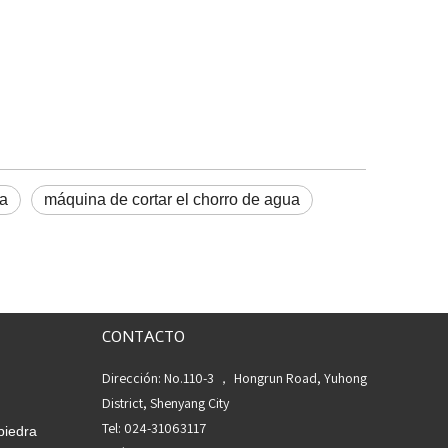
ua
máquina de cortar el chorro de agua
CONTACTO
Dirección: No.110-3 ， Hongrun Road, Yuhong
District, Shenyang City
Tel: 024-31063117
piedra