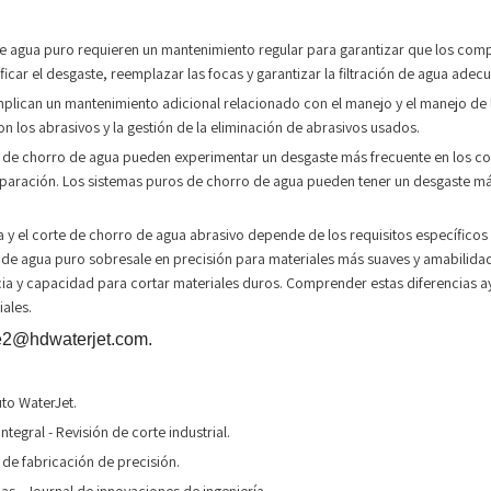
 de agua puro requieren un mantenimiento regular para garantizar que los com
icar el desgaste, reemplazar las focas y garantizar la filtración de agua adec
mplican un mantenimiento adicional relacionado con el manejo y el manejo de l
n los abrasivos y la gestión de la eliminación de abrasivos usados.
os de chorro de agua pueden experimentar un desgaste más frecuente en los c
paración. Los sistemas puros de chorro de agua pueden tener un desgaste más
 y el corte de chorro de agua abrasivo depende de los requisitos específicos d
o de agua puro sobresale en precisión para materiales más suaves y amabilid
ncia y capacidad para cortar materiales duros. Comprender estas diferencias
iales.
e2@hdwaterjet.com.
uto WaterJet.
tegral - Revisión de corte industrial.
 de fabricación de precisión.