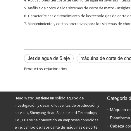
4. Aplicaciones del corte de chorro de agua en diversas industri
5. Análisis de costo de los sistemas de corte de metro - Insight
6. Características de rendimiento de las tecnologías de corte de
7. Mantenimiento y costos operativos para los sistemas de chorr
Jet de agua de 5 eje
máquina de corte de ch
Productos relacionados
Head Water Jet tiene un sólido equipo de
Categoría 
investigación y desarrollo, ventas de producción y
servicio, Shenyang Head Science and Technology
Plataforma
Co., LTD se ha convertido en empresas conocidas
Cabeza cor
en el campo del fabricante de máquinas de corte