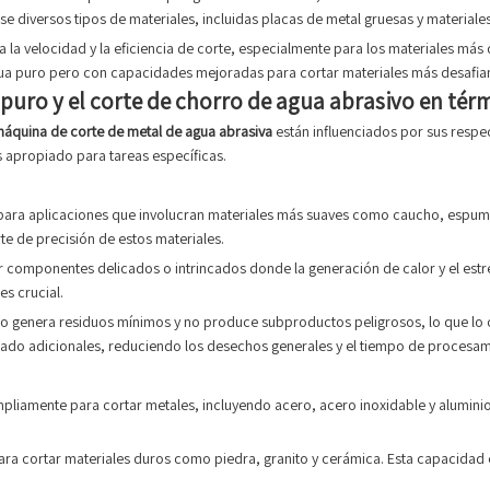
se diversos tipos de materiales, incluidas placas de metal gruesas y materia
ra la velocidad y la eficiencia de corte, especialmente para los materiales má
e agua puro pero con capacidades mejoradas para cortar materiales más desafia
puro y el corte de chorro de agua abrasivo en tér
máquina de corte de metal de agua abrasiva
están influenciados por sus res
 apropiado para tareas específicas.
l para aplicaciones que involucran materiales más suaves como caucho, espuma
te de precisión de estos materiales.
 componentes delicados o intrincados donde la generación de calor y el estr
es crucial.
ro genera residuos mínimos y no produce subproductos peligrosos, lo que lo 
bado adicionales, reduciendo los desechos generales y el tiempo de procesam
ampliamente para cortar metales, incluyendo acero, acero inoxidable y alumini
ara cortar materiales duros como piedra, granito y cerámica. Esta capacidad e