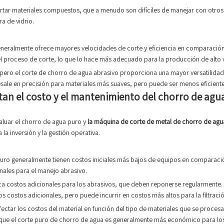
cortar materiales compuestos, que a menudo son difíciles de manejar con otro
a de vidrio.
 generalmente ofrece mayores velocidades de corte y eficiencia en comparació
 el proceso de corte, lo que lo hace más adecuado para la producción de alto
 pero el corte de chorro de agua abrasivo proporciona una mayor versatilida
esale en precisión para materiales más suaves, pero puede ser menos eficient
ctan el costo y el mantenimiento del chorro de agu
valuar el chorro de agua puro y
la máquina de corte de metal de chorro de agu
a inversión y la gestión operativa.
 puro generalmente tienen costos iniciales más bajos de equipos en comparaci
ales para el manejo abrasivo.
ca costos adicionales para los abrasivos, que deben reponerse regularmente. El
os costos adicionales, pero puede incurrir en costos más altos para la filtrac
fectar los costos del material en función del tipo de materiales que se proce
s que el corte puro de chorro de agua es generalmente más económico para lo