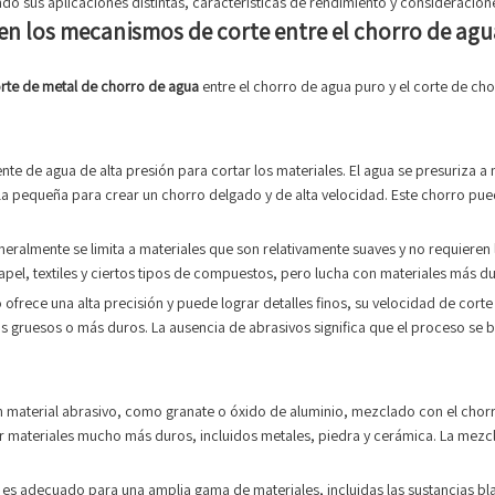
do sus aplicaciones distintas, características de rendimiento y consideracion
s en los mecanismos de corte entre el chorro de ag
rte de metal de chorro de agua
entre el chorro de agua puro y el corte de c
ente de agua de alta presión para cortar los materiales. El agua se presuriza 
lla pequeña para crear un chorro delgado y de alta velocidad. Este chorro pu
eneralmente se limita a materiales que son relativamente suaves y no requiere
apel, textiles y ciertos tipos de compuestos, pero lucha con materiales más 
ro ofrece una alta precisión y puede lograr detalles finos, su velocidad de co
 gruesos o más duros. La ausencia de abrasivos significa que el proceso se b
 material abrasivo, como granate o óxido de aluminio, mezclado con el chorro
r materiales mucho más duros, incluidos metales, piedra y cerámica. La mezcla
vo es adecuado para una amplia gama de materiales, incluidas las sustancias bla