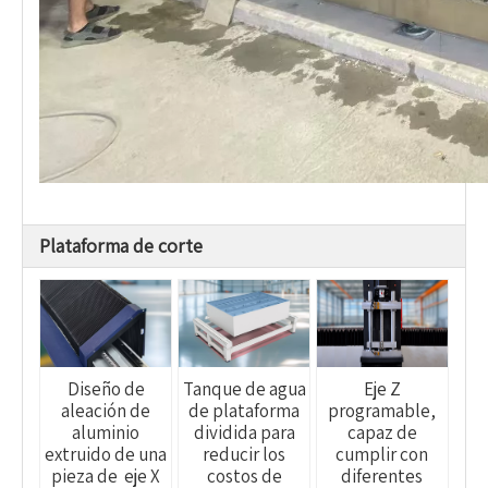
Plataforma de corte
Diseño de
Tanque de agua
Eje Z
aleación de
de plataforma
programable,
aluminio
dividida para
capaz de
extruido de una
reducir los
cumplir con
pieza de eje X
costos de
diferentes