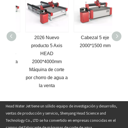
A
2026 Nuevo
Cabezal 5 eje
P
m m
producto 5 Axis
2000*1500 mm
máqu
corte
HEAD
por c
e agua
2000*4000mm
con 
s
Máquina de corte
por chorro de agua a
20
la venta
nue
Head Water Jet tiene un sólido equipo de investigación y desarrollo,
ventas de producción y servicio, Shenyang Head Science and
Technology Co., LTD se ha convertido en empresas conocidas en el
campo del fabricante de máquinas de corte de agua.