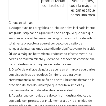
productividad
velocidades,
con facilidad
toda la máquina
es tan estable
como una roca.
Características
1. Adoptar una tela plegable a prueba de polvo inclinada interna
integrada, salpicando agua fluirá hacia abajo, lo que hace que
sea menos probable que acumule agua. La estructura de sellado
totalmente protectora sigue el concepto de diseño de
vanguardia internacional, extendiendo significativamente la vida
útil de la máquina herramienta, reduciendo efectivamente los
costos de mantenimiento y liderando la tendencia convencional
de la industria de la máquina de corte de agua
2. Diseño de orificios de guía de aceite en el marco y equiparlos
con dispositivos de recolección inferiores para evitar
efectivamente la acumulación de aceite lubricante afectando la
precisión del tornillo, al tiempo que facilita la limpieza y
mantenimiento centralizados de aceite residual.
3. Adoptar una computadora de control industrial dedicada,
equipada con procesador Intel, memoria de 4 GB, unidad de
estado sólido de 128 GB e instalada con el sistema operativo