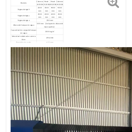
Cabeza-
Head-
Head-
Cabeza-
Modelo
2030SA
3020SA
4020SA
4030SA
2000
3000
4000
4000
Viajes del eje X
mm
mm
mm
mm
3000
2000
2000
3000
Viajes del eje y
mm
mm
mm
mm
Viajes del eje z
250 mm
900 mm （incluyendo altura del
Altura del tanque de agua
reposapiés)）
Capacidad de carga del tanque
1500 kg/㎡
de agua
Velocidad máxima de carrera
20m/min
libre
Precisión de corte
± 0.1 mm
Precisión del posicionamiento
± 0.05 mm/500 mm
Repetibilidad
± 0.03 mm/500 mm