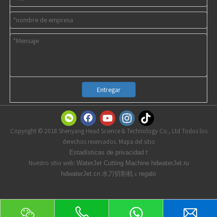
Entregar
Copyright © 2018 Shenyang Head Science & Technology Co., Ltd Todos los
derechos reservados. Mapa del sitio
t
Estadísticas de privacidad
Nuestro sitio web:
WaterJet Cutting Machine
hdwaterJet.ru
水刀切割机 с
hdwaterJet.cn
regalo