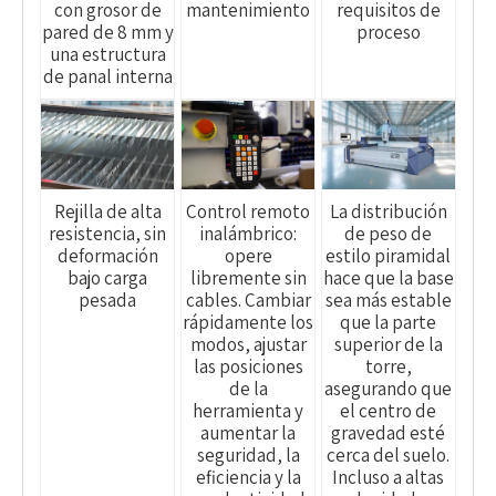
con grosor de
mantenimiento
requisitos de
pared de 8 mm y
proceso
una estructura
de panal interna
Rejilla de alta
Control remoto
La distribución
resistencia, sin
inalámbrico:
de peso de
deformación
opere
estilo piramidal
bajo carga
libremente sin
hace que la base
pesada
cables. Cambiar
sea más estable
rápidamente los
que la parte
modos, ajustar
superior de la
las posiciones
torre,
de la
asegurando que
herramienta y
el centro de
aumentar la
gravedad esté
seguridad, la
cerca del suelo.
eficiencia y la
Incluso a altas