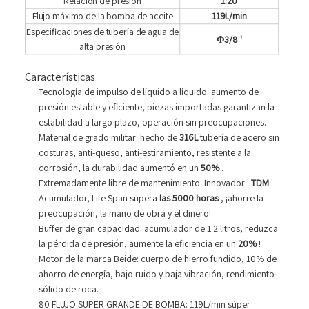
Relación de presión
1:20
Flujo máximo de la bomba de aceite
119L/min
Especificaciones de tubería de agua de
Φ3/8 '
alta presión
Características
Tecnología de impulso de líquido a líquido: aumento de
presión estable y eficiente, piezas importadas garantizan la
estabilidad a largo plazo, operación sin preocupaciones.
Material de grado militar: hecho de
316L
tubería de acero sin
costuras, anti-queso, anti-estiramiento, resistente a la
corrosión, la durabilidad aumentó en un
50%
.
Extremadamente libre de mantenimiento: Innovador '
TDM
'
Acumulador, Life Span supera
las 5000 horas
, ¡ahorre la
preocupación, la mano de obra y el dinero!
Buffer de gran capacidad: acumulador de 1.2 litros, reduzca
la pérdida de presión, aumente la eficiencia en un
20%
!
Motor de la marca Beide: cuerpo de hierro fundido, 10% de
ahorro de energía, bajo ruido y baja vibración, rendimiento
sólido de roca.
80 FLUJO SUPER GRANDE DE BOMBA: 119L/min súper