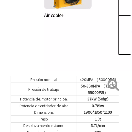
Presión nominal
420MPA （60000PSI)
50-380MPA
（7200-
Presión de trabajo
55000PSI）
Potencia del motor principal
37kW (50hp)
Potencia de enfriador de aire
0.78kw
Dimensions
1900*1350*1100
Peso
1.3t
Desplazamiento máximo
3.7L/min